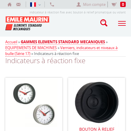
Mon compte
0
Indicateur à réaction fixe avec bouton à relief prismatique ou volant
Accueil
»
GAMMES ELEMENTS STANDARD MECANIQUES
»
EQUIPEMENTS DE MACHINES
»
Verniers, indicateurs et niveaux à
bulle (Série 17)
» Indicateurs à réaction fixe
Indicateurs à réaction fixe
BOUTON À RELIEF