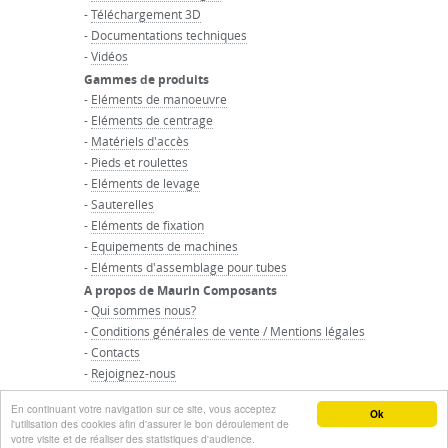
-
Téléchargement 3D
-
Documentations techniques
-
Vidéos
Gammes de produits
-
Eléments de manoeuvre
-
Eléments de centrage
-
Matériels d'accès
-
Pieds et roulettes
-
Eléments de levage
-
Sauterelles
-
Eléments de fixation
-
Equipements de machines
-
Eléments d'assemblage pour tubes
A propos de Maurin Composants
-
Qui sommes nous?
-
Conditions générales de vente / Mentions légales
-
Contacts
-
Rejoignez-nous
-
Accueil du groupe Maurin
En continuant votre navigation sur ce site, vous acceptez
© GROUPE MAURIN - Tous droits réservés
Ok
l'utilisation des cookies afin d'assurer le bon déroulement de
votre visite et de réaliser des statistiques d'audience.