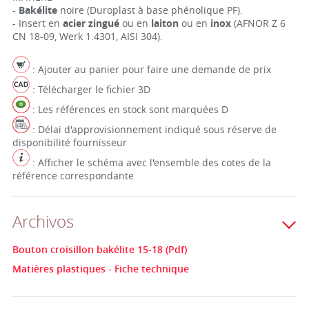
-
Bakélite
noire (Duroplast à base phénolique PF).
- Insert en
acier zingué
ou en
laiton
ou en
inox
(AFNOR Z 6
CN 18-09, Werk 1.4301, AISI 304).
: Ajouter au panier pour faire une demande de prix
: Télécharger le fichier 3D
: Les références en stock sont marquées D
: Délai d'approvisionnement indiqué sous réserve de
disponibilité fournisseur
: Afficher le schéma avec l'ensemble des cotes de la
référence correspondante
Archivos
Bouton croisillon bakélite 15-18 (Pdf)
Matières plastiques - Fiche technique