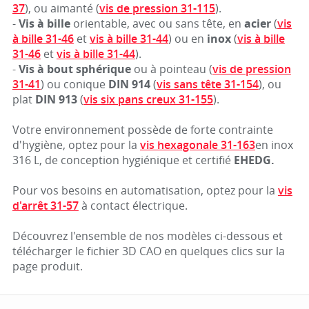
37
), ou aimanté (
vis de pression 31-115
).
-
Vis à bille
orientable, avec ou sans tête, en
acier
(
vis
à bille 31-46
et
vis à bille 31-44
) ou en
inox
(
vis à bille
31-46
et
vis à bille 31-44
).
-
Vis à bout sphérique
ou à pointeau (
vis de pression
31-41
) ou conique
DIN 914
(
vis sans tête 31-154
), ou
plat
DIN 913
(
vis six pans creux 31-155
).
Votre environnement possède de forte contrainte
d'hygiène, optez pour la
vis hexagonale 31-163
en inox
316 L, de conception hygiénique et certifié
EHEDG.
Pour vos besoins en automatisation, optez pour la
vis
d'arrêt 31-57
à contact électrique.
Découvrez l'ensemble de nos modèles ci-dessous et
télécharger le fichier 3D CAO en quelques clics sur la
page produit.