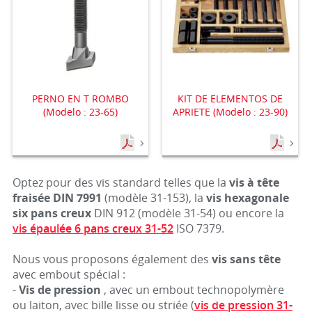
PERNO EN T ROMBO
KIT DE ELEMENTOS DE
(Modelo : 23-65)
APRIETE (Modelo : 23-90)
Optez pour des vis standard telles que la
vis à tête
fraisée DIN 7991
(modèle 31-153), la
vis hexagonale
six pans creux
DIN 912 (modèle 31-54) ou encore la
vis épaulée 6 pans creux 31-52
ISO 7379.
Nous vous proposons également des
vis sans tête
avec embout spécial :
-
Vis de pression
, avec un embout technopolymère
ou laiton, avec bille lisse ou striée (
vis de pression 31-