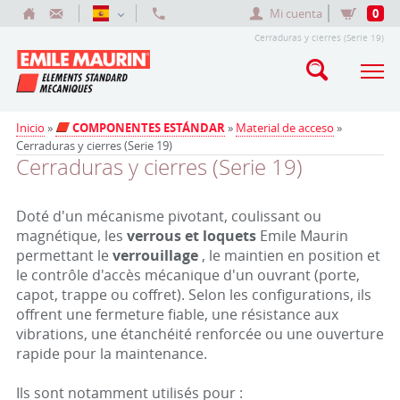
Mi cuenta
0
Cerraduras y cierres (Serie 19)
Inicio
»
COMPONENTES ESTÁNDAR
»
Material de acceso
»
Cerraduras y cierres (Serie 19)
Cerraduras y cierres (Serie 19)
Doté d'un mécanisme pivotant, coulissant ou
magnétique, les
verrous et loquets
Emile Maurin
permettant le
verrouillage
, le maintien en position et
le contrôle d'accès mécanique d'un ouvrant (porte,
capot, trappe ou coffret). Selon les configurations, ils
offrent une fermeture fiable, une résistance aux
vibrations, une étanchéité renforcée ou une ouverture
rapide pour la maintenance.
Ils sont notamment utilisés pour :