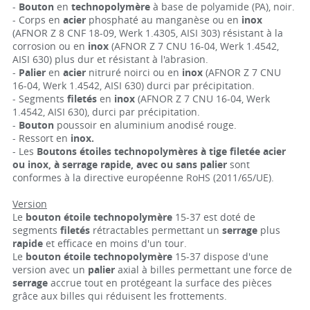
-
Bouton
en
technopolymère
à base de polyamide (PA), noir.
- Corps en
acier
phosphaté au manganèse ou en
inox
(AFNOR Z 8 CNF 18-09, Werk 1.4305, AISI 303) résistant à la
corrosion ou en
inox
(AFNOR Z 7 CNU 16-04, Werk 1.4542,
AISI 630) plus dur et résistant à l'abrasion.
-
Palier
en
acier
nitruré noirci ou en
inox
(AFNOR Z 7 CNU
16-04, Werk 1.4542, AISI 630) durci par précipitation.
- Segments
filetés
en
inox
(AFNOR Z 7 CNU 16-04, Werk
1.4542, AISI 630), durci par précipitation.
-
Bouton
poussoir en aluminium anodisé rouge.
- Ressort en
inox.
- Les
Boutons étoiles technopolymères à tige filetée acier
ou inox, à serrage rapide, avec ou sans palier
sont
conformes à la directive européenne RoHS (2011/65/UE).
Version
Le
bouton étoile technopolymère
15-37 est doté de
segments
filetés
rétractables permettant un
serrage
plus
rapide
et efficace en moins d'un tour.
Le
bouton étoile technopolymère
15-37 dispose d'une
version avec un
palier
axial à billes permettant une force de
serrage
accrue tout en protégeant la surface des pièces
grâce aux billes qui réduisent les frottements.