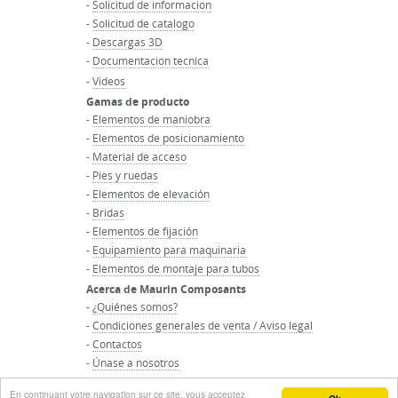
-
Solicitud de informacion
-
Solicitud de catalogo
-
Descargas 3D
-
Documentacion tecnica
-
Videos
Gamas de producto
-
Elementos de maniobra
-
Elementos de posicionamiento
-
Material de acceso
-
Pies y ruedas
-
Elementos de elevación
-
Bridas
-
Elementos de fijación
-
Equipamiento para maquinaria
-
Elementos de montaje para tubos
Acerca de Maurin Composants
-
¿Quiénes somos?
-
Condiciones generales de venta / Aviso legal
-
Contactos
-
Únase a nosotros
-
Inicio del grupo Maurin
En continuant votre navigation sur ce site, vous acceptez