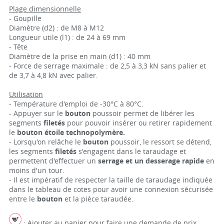
Plage dimensionnelle
- Goupille
Diamètre (d2) : de M8 à M12
Longueur utile (l1) : de 24 à 69 mm
- Tête
Diamètre de la prise en main (d1) : 40 mm
- Force de serrage maximale : de 2,5 à 3,3 kN sans palier et
de 3,7 à 4,8 kN avec palier.
Utilisation
- Température d'emploi de -30°C à 80°C.
- Appuyer sur le
bouton
poussoir permet de libérer les
segments
filetés
pour pouvoir insérer ou retirer rapidement
le
bouton étoile technopolymère.
- Lorsqu'on relâche le
bouton
poussoir, le ressort se détend,
les segments
filetés
s'engagent dans le taraudage et
permettent d'effectuer un
serrage et un desserage rapide
en
moins d'un tour.
- Il est impératif de respecter la taille de taraudage indiquée
dans le tableau de cotes pour avoir une connexion sécurisée
entre le
bouton
et la pièce taraudée.
: Ajouter au panier pour faire une demande de prix