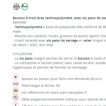
Bouton à trois bras technopolymère, avec six pans de ser
MATIERE
-
Technopolymère
à base de polyamide (PA) renforcé de fibr
mate.
- Résiste aux solvants, huiles, graisses et autres agents ch
- Insert taraudé avec
six pans de serrage
en
acier
zingué 
09, Werk 1.4301, AISI 304).
UTILISATION
- Le
six pans
intégré permet de serrer le
bouton
à l'aide d
- La conception à section pleine, sans cavité arrière, emp
hygiéniques et permet de faciliter le nettoyage.
: Ajouter au panier pour faire une demande de prix
: Télécharger le fichier 3D
: Les références en stock sont marquées D
: Délai d'approvisionnement indiqué sous réserve de d