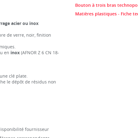
Bouton à trois bras technopol
Matières plastiques - Fiche t
rage acier ou inox
e de verre, noir, finition
imiques.
ou en
inox
(AFNOR Z 6 CN 18-
'une clé plate.
êche le dépôt de résidus non
isponibilité fournisseur