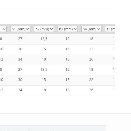
8
27
13,5
12
18
13
10
30
15
15
22
16
12
34
18
18
26
16
8
27
13,5
12
18
13
10
30
15
15
22
16
12
34
18
18
26
16