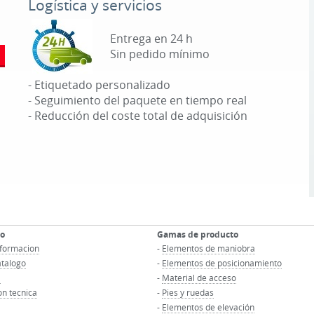
Logística y servicios
Entrega en 24 h
Sin pedido mínimo
- Etiquetado personalizado
- Seguimiento del paquete en tiempo real
- Reducción del coste total de adquisición
co
Gamas de producto
informacion
-
Elementos de maniobra
atalogo
-
Elementos de posicionamiento
D
-
Material de acceso
n tecnica
-
Pies y ruedas
-
Elementos de elevación