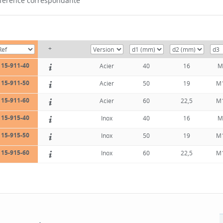
référence correspondante
+
15-911-40
Acier
40
16
M
15-911-50
Acier
50
19
M
15-911-60
Acier
60
22,5
M
15-915-40
Inox
40
16
M
15-915-50
Inox
50
19
M
15-915-60
Inox
60
22,5
M