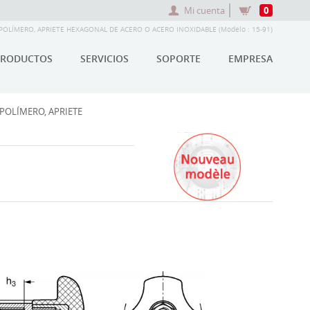
Mi cuenta
0
OLÍMERO, APRIETE HEXAGONAL DE ACERO O ACERO INOXIDABLE (Modelo : 15-91)
PRODUCTOS
SERVICIOS
SOPORTE
EMPRESA
POLÍMERO, APRIETE