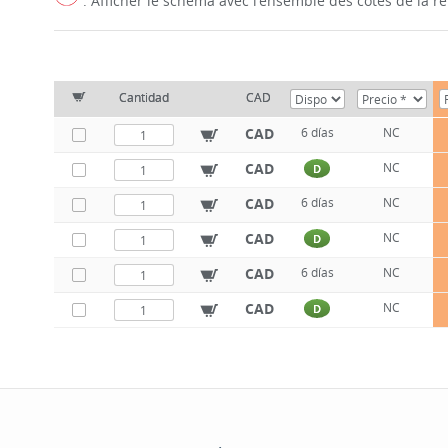
: Afficher le schéma avec l'ensemble des cotes de la 
Cantidad
CAD
CAD
6 días
NC
CAD
NC
D
CAD
6 días
NC
CAD
NC
D
CAD
6 días
NC
CAD
NC
D