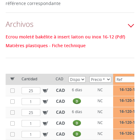
référence correspondante
Archivos
Ecrou moleté bakélite à insert laiton ou inox 16-12 (Pdf)
Matières plastiques - Fiche technique
Cantidad
CAD
16-120-15-
CAD
6 días
NC
16-120-15-
CAD
NC
D
16-120-15-
CAD
6 días
NC
16-120-18-
CAD
NC
D
16-120-22-
CAD
NC
D