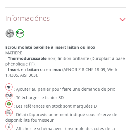
Informaciónes
Ecrou moleté bakélite à insert laiton ou inox
MATIERE
-
Thermodurcissable
noir, finition brillante (Duroplast à base
phénolique PF).
-
Insert
en
laiton
ou en
inox
(AFNOR Z 8 CNF 18-09, Werk
1.4305, AISI 303).
: Ajouter au panier pour faire une demande de prix
: Télécharger le fichier 3D
: Les références en stock sont marquées D
: Délai d'approvisionnement indiqué sous réserve de
disponibilité fournisseur
: Afficher le schéma avec l'ensemble des cotes de la