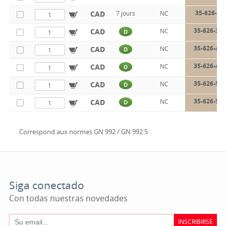
35-626-30
CAD
7 jours
NC
35-626-30-
CAD
NC
D
35-626-40-
CAD
NC
D
35-626-40-
CAD
NC
D
35-626-50-
CAD
NC
D
35-626-50-
CAD
NC
D
Correspond aux normes GN 992 / GN 992.5
Siga conectado
Con todas nuestras novedades
INSCRIBIRSE