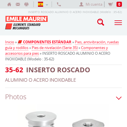
Mi cuenta
0
INSERTO ROSCADO ALUMINIO O ACERO INOXIDABLE (Modelo : 35-62)
Inicio
»
COMPONENTES ESTÁNDAR
»
Pies, antivibración, ruedas
guía y rodillos
»
Pies de nivelación (Serie 35)
»
Componentes y
accesorios para pies
» INSERTO ROSCADO ALUMINIO O ACERO
INOXIDABLE (Modelo : 35-62)
35-62
INSERTO ROSCADO
ALUMINIO O ACERO INOXIDABLE
Photos