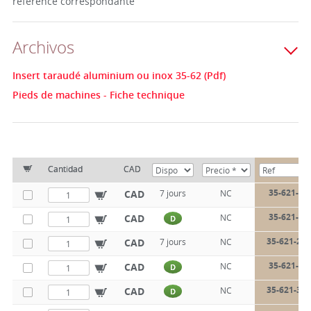
référence correspondante
Archivos
Insert taraudé aluminium ou inox 35-62 (Pdf)
Pieds de machines - Fiche technique
Cantidad
CAD
35-621-20
CAD
7 jours
NC
35-621-25
CAD
NC
D
35-621-25-
CAD
7 jours
NC
35-621-30
CAD
NC
D
35-621-30-
CAD
NC
D