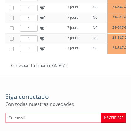
21-547-26-
7 jours
NC
21-547-26-
7 jours
NC
21-547-26-
7 jours
NC
21-547-26-
7 jours
NC
21-547-26-
7 jours
NC
Correspond à la norme GN 927.2
Siga conectado
Con todas nuestras novedades
INSCRIBIRSE