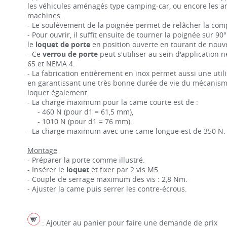
les véhicules aménagés type camping-car, ou encore les a
machines.
- Le soulèvement de la poignée permet de relâcher la co
- Pour ouvrir, il suffit ensuite de tourner la poignée sur 90°
le
loquet de porte
en position ouverte en tourant de nouv
- Ce
verrou de porte
peut s'utiliser au sein d'application 
65 et NEMA 4.
- La fabrication entièrement en inox permet aussi une util
en garantissant une très bonne durée de vie du mécanisme
loquet également.
- La charge maximum pour la came courte est de :
- 460 N (pour d1 = 61,5 mm),
- 1010 N (pour d1 = 76 mm)..
- La charge maximum avec une came longue est de 350 N.
Montage
- Préparer la porte comme illustré.
- Insérer le
loquet
et fixer par 2 vis M5.
- Couple de serrage maximum des vis : 2,8 Nm.
- Ajuster la came puis serrer les contre-écrous.
: Ajouter au panier pour faire une demande de prix