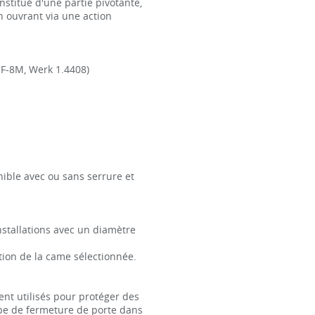
nstitué d'une partie pivotante,
n ouvrant via une action
CF-8M, Werk 1.4408)
nible avec ou sans serrure et
nstallations avec un diamètre
tion de la came sélectionnée.
ent utilisés pour protéger des
pe de fermeture de porte dans