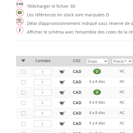
: Télécharger le fichier 3D
: Les références en stock sont marquées D
: Délai d'approvisionnement indiqué sous réserve de d
: Afficher le schéma avec l'ensemble des cotes de la 
Cantidad
CAD
CAD
NC
D
CAD
6 a 8 días
NC
CAD
NC
D
CAD
6 a 8 días
NC
CAD
6 a 8 días
NC
CAD
6 a 8 días
NC