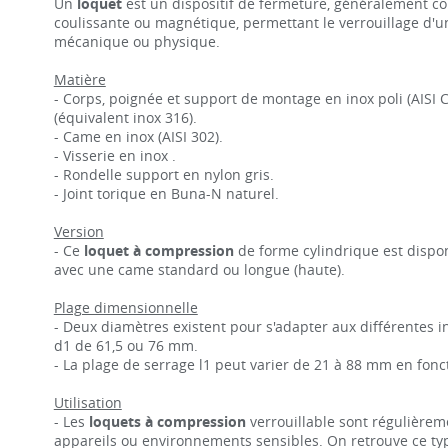
Un
loquet
est un dispositif de fermeture, généralement co
coulissante ou magnétique, permettant le verrouillage d'u
mécanique ou physique.
Matière
- Corps, poignée et support de montage en inox poli (AISI 
(équivalent inox 316).
- Came en inox (AISI 302).
- Visserie en inox .
- Rondelle support en nylon gris.
- Joint torique en Buna-N naturel.
Version
- Ce
loquet à compression
de forme cylindrique est dispo
avec une came standard ou longue (haute).
Plage dimensionnelle
- Deux diamètres existent pour s'adapter aux différentes i
d1 de 61,5 ou 76 mm.
- La plage de serrage l1 peut varier de 21 à 88 mm en fonc
Utilisation
- Les
loquets à compression
verrouillable sont régulièrem
appareils ou environnements sensibles. On retrouve ce ty