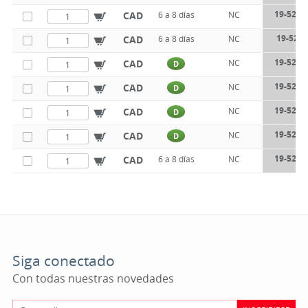
19-522-
CAD
6 a 8 días
NC
19-522-
CAD
6 a 8 días
NC
19-522-
CAD
NC
D
19-522-
CAD
NC
D
19-522-
CAD
NC
D
19-522-
CAD
NC
D
19-522-
CAD
6 a 8 días
NC
Siga conectado
Con todas nuestras novedades