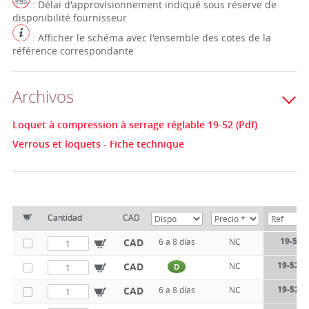
: Délai d'approvisionnement indiqué sous réserve de
disponibilité fournisseur
: Afficher le schéma avec l'ensemble des cotes de la
référence correspondante
Archivos
Loquet à compression à serrage réglable 19-52 (Pdf)
Verrous et loquets - Fiche technique
Cantidad
CAD
19-521
CAD
6 a 8 días
NC
19-521-
CAD
NC
D
19-521-
CAD
6 a 8 días
NC