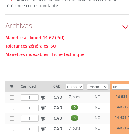
référence correspondante
Archivos
Manette à cliquet 14-62 (Pdf)
Tolérances générales ISO
Manettes indexables - Fiche technique
Cantidad
CAD
14-621-12
CAD
7 jours
NC
14-621-17-
CAD
NC
D
14-621-17-
CAD
NC
D
14-621-22-
CAD
7 jours
NC