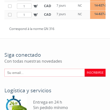
14-627-22-
CAD
7 jours
NC
14-627-26-
CAD
7 jours
NC
Correspond à la norme GN 316
Siga conectado
Con todas nuestras novedades
INSCRIBIRSE
Logística y servicios
Entrega en 24 h
Sin pedido mínimo