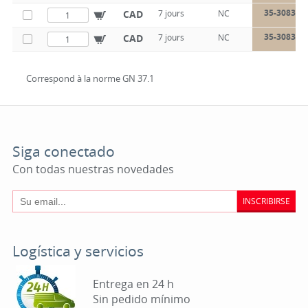
35-3083-1
CAD
7 jours
NC
35-3083-2
CAD
7 jours
NC
Correspond à la norme GN 37.1
Siga conectado
Con todas nuestras novedades
INSCRIBIRSE
Logística y servicios
Entrega en 24 h
Sin pedido mínimo