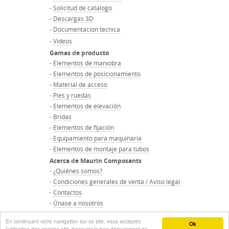
-
Solicitud de catalogo
-
Descargas 3D
-
Documentacion tecnica
-
Videos
Gamas de producto
-
Elementos de maniobra
-
Elementos de posicionamiento
-
Material de acceso
-
Pies y ruedas
-
Elementos de elevación
-
Bridas
-
Elementos de fijación
-
Equipamiento para maquinaria
-
Elementos de montaje para tubos
Acerca de Maurin Composants
-
¿Quiénes somos?
-
Condiciones generales de venta / Aviso legal
-
Contactos
-
Únase a nosotros
-
Inicio del grupo Maurin
En continuant votre navigation sur ce site, vous acceptez
© Groupo MAURIN - Todos los derechos reservados
Ok
l'utilisation des cookies afin d'assurer le bon déroulement de