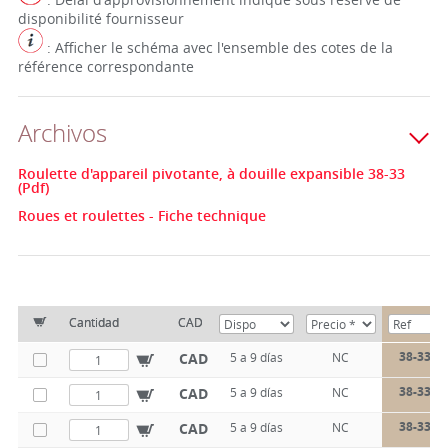
disponibilité fournisseur
: Afficher le schéma avec l'ensemble des cotes de la
référence correspondante
Archivos
Roulette d'appareil pivotante, à douille expansible 38-33
(Pdf)
Roues et roulettes - Fiche technique
Cantidad
CAD
38-331-
CAD
5 a 9 días
NC
38-331-
CAD
5 a 9 días
NC
38-331-
CAD
5 a 9 días
NC