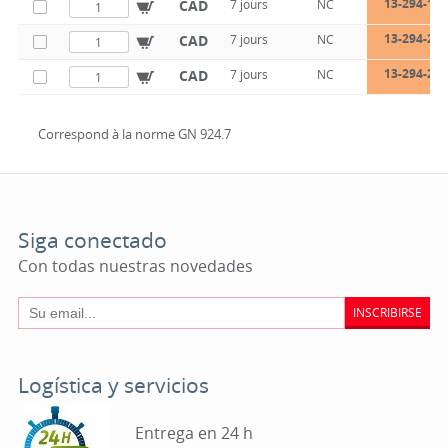
13-294-160
CAD
7 jours
NC
13-294-200
CAD
7 jours
NC
13-294-200
CAD
7 jours
NC
Correspond à la norme GN 924.7
Siga conectado
Con todas nuestras novedades
INSCRIBIRSE
Logística y servicios
Entrega en 24 h