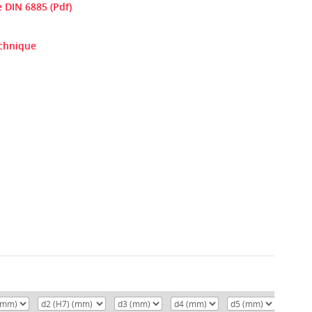
e DIN 6885 (Pdf)
echnique