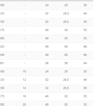
100
-
24
20
35
5
125
-
32
26,5
44
7
150
-
32
26,5
50
8
175
-
40
33
55
9
200
-
40
33
55
9
225
-
49
40
66
11
249
-
49
40
66
11
301
-
58
58
94
14
100
10
24
20
35
5
125
12
32
26,5
44
7
150
14
32
26,5
50
8
175
16
40
33
55
9
200
20
40
33
55
9