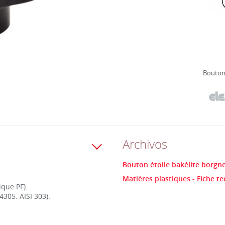
Bouton 
Archivos
Bouton étoile bakélite borgne
Matières plastiques - Fiche t
ique PF).
4305. AISI 303).