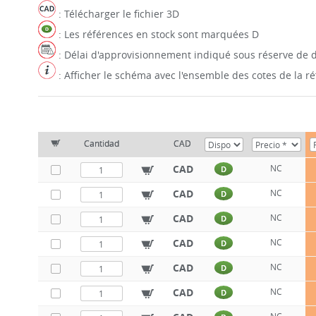
: Télécharger le fichier 3D
: Les références en stock sont marquées D
: Délai d'approvisionnement indiqué sous réserve de d
: Afficher le schéma avec l'ensemble des cotes de la 
Cantidad
CAD
CAD
NC
D
CAD
NC
D
CAD
NC
D
CAD
NC
D
CAD
NC
D
CAD
NC
D