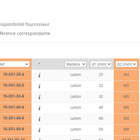
isponibilité fournisseur
référence correspondante
+
15-331-25-4
Laiton
25
M4
15-331-32-5
Laiton
32
M5
15-331-32-6
Laiton
32
M6
15-331-40-6
Laiton
40
M6
15-331-40-8
Laiton
40
M8
15-331-50-8
Laiton
50
M8
15-331-50-10