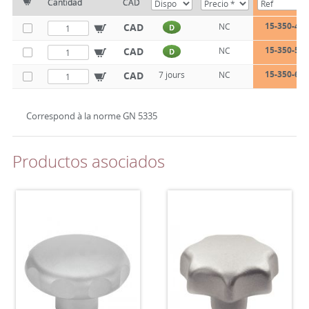
Cantidad
CAD
15-350-40
CAD
NC
D
15-350-50
CAD
NC
D
15-350-60
CAD
7 jours
NC
Correspond à la norme GN 5335
Productos asociados