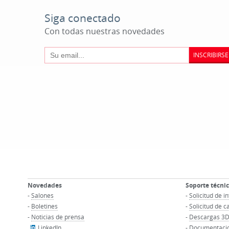
Siga conectado
Con todas nuestras novedades
INSCRIBIRSE
Novedades
Soporte técni
-
Salones
-
Solicitud de 
-
Boletines
-
Solicitud de c
-
Noticias de prensa
-
Descargas 3
LinkedIn
-
Documentacio