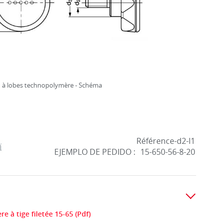
 à lobes technopolymère - Schéma
Référence-d2-l1
EJEMPLO DE PEDIDO :
15-650-56-8-20
 à tige filetée 15-65 (Pdf)