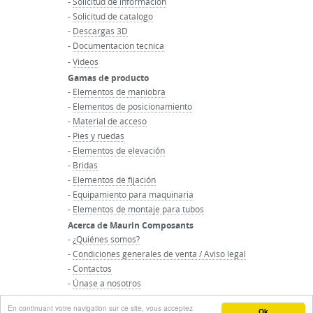
-
Solicitud de informacion
-
Solicitud de catalogo
-
Descargas 3D
-
Documentacion tecnica
-
Videos
Gamas de producto
-
Elementos de maniobra
-
Elementos de posicionamiento
-
Material de acceso
-
Pies y ruedas
-
Elementos de elevación
-
Bridas
-
Elementos de fijación
-
Equipamiento para maquinaria
-
Elementos de montaje para tubos
Acerca de Maurin Composants
-
¿Quiénes somos?
-
Condiciones generales de venta / Aviso legal
-
Contactos
-
Únase a nosotros
-
Inicio del grupo Maurin
En continuant votre navigation sur ce site, vous acceptez
Ok