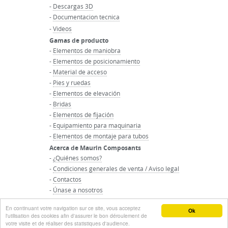
-
Descargas 3D
-
Documentacion tecnica
-
Videos
Gamas de producto
-
Elementos de maniobra
-
Elementos de posicionamiento
-
Material de acceso
-
Pies y ruedas
-
Elementos de elevación
-
Bridas
-
Elementos de fijación
-
Equipamiento para maquinaria
-
Elementos de montaje para tubos
Acerca de Maurin Composants
-
¿Quiénes somos?
-
Condiciones generales de venta / Aviso legal
-
Contactos
-
Únase a nosotros
-
Inicio del grupo Maurin
En continuant votre navigation sur ce site, vous acceptez
© Groupo MAURIN - Todos los derechos reservados
Ok
l'utilisation des cookies afin d'assurer le bon déroulement de
votre visite et de réaliser des statistiques d'audience.