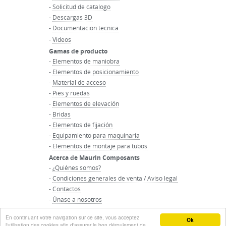
-
Solicitud de catalogo
-
Descargas 3D
-
Documentacion tecnica
-
Videos
Gamas de producto
-
Elementos de maniobra
-
Elementos de posicionamiento
-
Material de acceso
-
Pies y ruedas
-
Elementos de elevación
-
Bridas
-
Elementos de fijación
-
Equipamiento para maquinaria
-
Elementos de montaje para tubos
Acerca de Maurin Composants
-
¿Quiénes somos?
-
Condiciones generales de venta / Aviso legal
-
Contactos
-
Únase a nosotros
-
Inicio del grupo Maurin
En continuant votre navigation sur ce site, vous acceptez
© Groupo MAURIN - Todos los derechos reservados
Ok
l'utilisation des cookies afin d'assurer le bon déroulement de