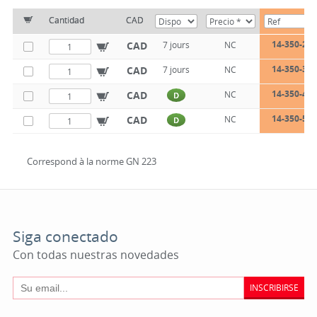
Cantidad
CAD
14-350-25
CAD
7 jours
NC
14-350-32
CAD
7 jours
NC
14-350-40
CAD
NC
D
14-350-52
CAD
NC
D
Correspond à la norme GN 223
Siga conectado
Con todas nuestras novedades
INSCRIBIRSE