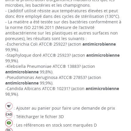
microbes, les bactéries et les champignons.
- L'additif utilisé résiste aux températures élevées et peut
donc être employé dans des cycles de stérilisation (130°C).
- La matière a été testée sur des bactéries conformément à
la norme ISO 22196:2011 (Mesure de l'activité
antibactérienne sur les plastiques et autres surfaces non
poreuses), les résultats sont les suivants :
-Escherichia Coli ATCC® 25922? (action
antimicrobienne
99,9%).
-Staphyloque doré ATCC® 25923? (action
antimicrobienne
99,9%).
-Klebsiella Pneumoniae ATCC® 13883? (action
antimicrobienne
99,8%).
-Pseudomonas Aeruginosa ATCC® 27853? (action
antimicrobienne
99,9%).
-Candida Albicans ATCC® 10231? (action
antimicrobienne
98,9%).
: Ajouter au panier pour faire une demande de prix
: Télécharger le fichier 3D
: Les références en stock sont marquées D