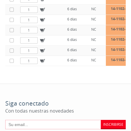
14-1102-19-
6 días
NC
14-1102-19-
6 días
NC
14-1102-19-
6 días
NC
14-1102-19-
6 días
NC
14-1102-19-
6 días
NC
14-1102-19-
6 días
NC
Siga conectado
Con todas nuestras novedades
INSCRIBIRSE