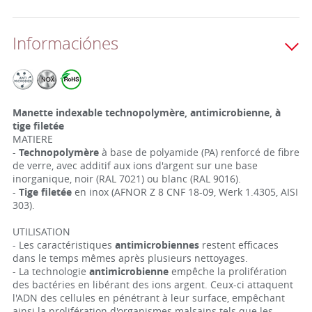
Informaciónes
Manette indexable technopolymère, antimicrobienne, à
tige filetée
MATIERE
-
Technopolymère
à base de polyamide (PA) renforcé de fibre
de verre, avec additif aux ions d'argent sur une base
inorganique, noir (RAL 7021) ou blanc (RAL 9016).
-
Tige filetée
en inox (AFNOR Z 8 CNF 18-09, Werk 1.4305, AISI
303).
UTILISATION
- Les caractéristiques
antimicrobiennes
restent efficaces
dans le temps mêmes après plusieurs nettoyages.
- La technologie
antimicrobienne
empêche la prolifération
des bactéries en libérant des ions argent. Ceux-ci attaquent
l'ADN des cellules en pénétrant à leur surface, empêchant
ainsi la prolifération d'organismes malsains tels que les