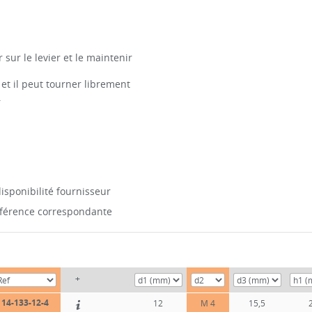
 sur le levier et le maintenir
 et il peut tourner librement
.
isponibilité fournisseur
référence correspondante
+
14-133-12-4
12
M 4
15,5