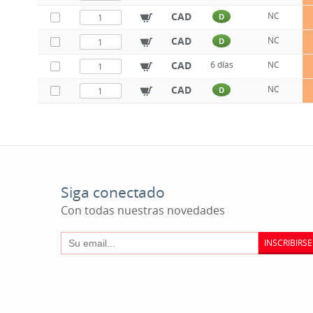
CAD
NC
D
CAD
NC
D
CAD
6 días
NC
CAD
NC
D
Siga conectado
Con todas nuestras novedades
INSCRIBIRSE