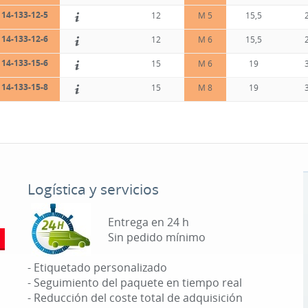
14-133-12-5
12
M 5
15,5
14-133-12-6
12
M 6
15,5
14-133-15-6
15
M 6
19
14-133-15-8
15
M 8
19
Logística y servicios
Entrega en 24 h
Sin pedido mínimo
- Etiquetado personalizado
- Seguimiento del paquete en tiempo real
- Reducción del coste total de adquisición