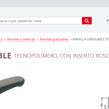
ra
»
Manillas y palancas
»
Manillas graduables
» MANILLA GRADUABLE T
BLE
TECNOPOLÍMERO, CON INSERTO ROS