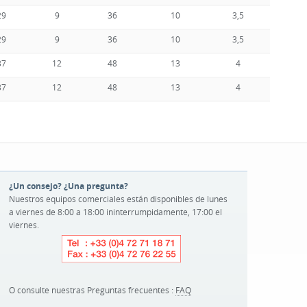
29
9
36
10
3,5
44
29
9
36
10
3,5
44
37
12
48
13
4
63
37
12
48
13
4
63
¿Un consejo? ¿Una pregunta?
Nuestros equipos comerciales están disponibles de lunes
a viernes de 8:00 a 18:00 ininterrumpidamente, 17:00 el
viernes.
O consulte nuestras Preguntas frecuentes :
FAQ