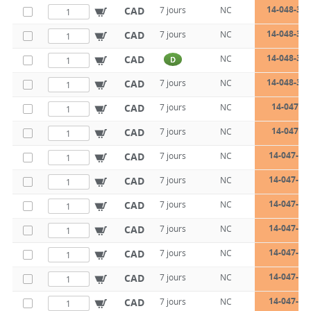
14-048-30-
CAD
7 jours
NC
14-048-30-
CAD
7 jours
NC
14-048-30-
CAD
NC
D
14-048-30-
CAD
7 jours
NC
14-047-10
CAD
7 jours
NC
14-047-10
CAD
7 jours
NC
14-047-10
CAD
7 jours
NC
14-047-10
CAD
7 jours
NC
14-047-10
CAD
7 jours
NC
14-047-10
CAD
7 jours
NC
14-047-10
CAD
7 jours
NC
14-047-10
CAD
7 jours
NC
14-047-10
CAD
7 jours
NC