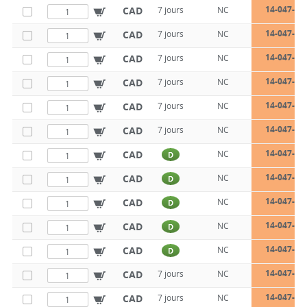
14-047-18
CAD
7 jours
NC
14-047-18
CAD
7 jours
NC
14-047-18
CAD
7 jours
NC
14-047-18
CAD
7 jours
NC
14-047-18
CAD
7 jours
NC
14-047-18
CAD
7 jours
NC
14-047-18
CAD
NC
D
14-047-18
CAD
NC
D
14-047-18
CAD
NC
D
14-047-18
CAD
NC
D
14-047-18
CAD
NC
D
14-047-18
CAD
7 jours
NC
14-047-22
CAD
7 jours
NC