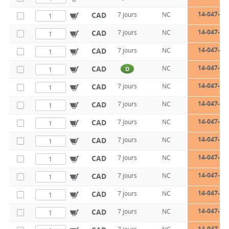
14-047-13
CAD
7 jours
NC
14-047-13
CAD
7 jours
NC
14-047-13
CAD
7 jours
NC
14-047-13
CAD
NC
D
14-047-13
CAD
7 jours
NC
14-047-13
CAD
7 jours
NC
14-047-13
CAD
7 jours
NC
14-047-13
CAD
7 jours
NC
14-047-13
CAD
7 jours
NC
14-047-13
CAD
7 jours
NC
14-047-13
CAD
7 jours
NC
14-047-13
CAD
7 jours
NC
14-047-13