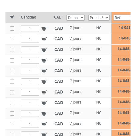
Cantidad
CAD
14-048-10
CAD
7 jours
NC
14-048-10
CAD
7 jours
NC
14-048-10
CAD
7 jours
NC
14-048-10
CAD
7 jours
NC
14-048-10
CAD
7 jours
NC
14-048-10
CAD
7 jours
NC
14-048-10
CAD
7 jours
NC
14-048-10
CAD
7 jours
NC
14-048-10
CAD
7 jours
NC
14-048-10
CAD
7 jours
NC
14-048-10
CAD
7 jours
NC