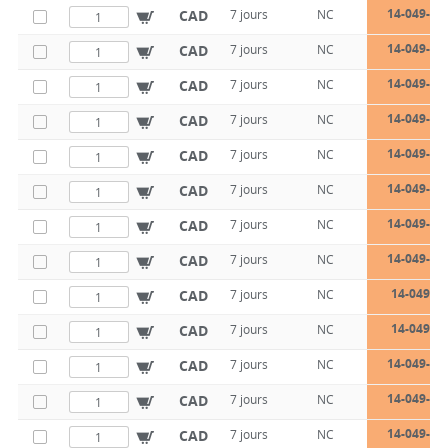
14-049-10
CAD
7 jours
NC
14-049-10
CAD
7 jours
NC
14-049-10
CAD
7 jours
NC
14-049-10
CAD
7 jours
NC
14-049-10
CAD
7 jours
NC
14-049-10
CAD
7 jours
NC
14-049-10
CAD
7 jours
NC
14-049-10
CAD
7 jours
NC
14-049-13
CAD
7 jours
NC
14-049-13
CAD
7 jours
NC
14-049-13
CAD
7 jours
NC
14-049-13
CAD
7 jours
NC
14-049-13
CAD
7 jours
NC