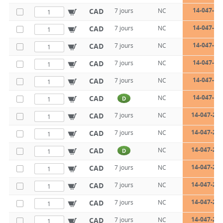
14-047-22
CAD
7 jours
NC
14-047-22
CAD
7 jours
NC
14-047-22
CAD
7 jours
NC
14-047-22
CAD
7 jours
NC
14-047-22
CAD
7 jours
NC
14-047-22
CAD
NC
D
14-047-22-
CAD
7 jours
NC
14-047-22-
CAD
7 jours
NC
14-047-22-
CAD
NC
D
14-047-22-
CAD
7 jours
NC
14-047-22-
CAD
7 jours
NC
14-047-22-
CAD
7 jours
NC
14-047-22-
CAD
7 jours
NC