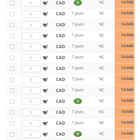
14-048-13
CAD
NC
D
14-048-13
CAD
7 jours
NC
14-048-13
CAD
7 jours
NC
14-048-14
CAD
7 jours
NC
14-048-14
CAD
7 jours
NC
14-048-14
CAD
7 jours
NC
14-048-14
CAD
7 jours
NC
14-048-14
CAD
7 jours
NC
14-048-14
CAD
7 jours
NC
14-048-14
CAD
NC
D
14-048-14
CAD
7 jours
NC
14-048-14
CAD
7 jours
NC
14-048-14
CAD
NC
D