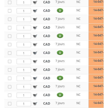
14-047-14
CAD
7 jours
NC
14-047-14
CAD
NC
D
14-047-14
CAD
7 jours
NC
14-047-14
CAD
7 jours
NC
14-047-14
CAD
NC
D
14-047-14
CAD
7 jours
NC
14-047-14
CAD
NC
D
14-047-14
CAD
7 jours
NC
14-047-14
CAD
7 jours
NC
14-047-14
CAD
NC
D
14-047-14
CAD
7 jours
NC
14-047-18
CAD
NC
D
14-047-18
CAD
7 jours
NC