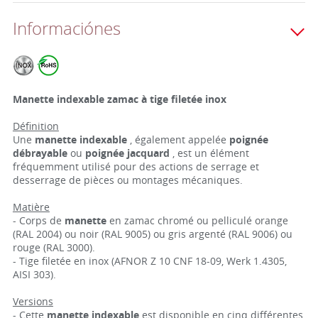
Informaciónes
Manette indexable zamac à tige filetée inox
Définition
Une
manette indexable
, également appelée
poignée
débrayable
ou
poignée jacquard
, est un élément
fréquemment utilisé pour des actions de serrage et
desserrage de pièces ou montages mécaniques.
Matière
- Corps de
manette
en zamac chromé ou pelliculé orange
(RAL 2004) ou noir (RAL 9005) ou gris argenté (RAL 9006) ou
rouge (RAL 3000).
- Tige filetée en inox (AFNOR Z 10 CNF 18-09, Werk 1.4305,
AISI 303).
Versions
- Cette
manette indexable
est disponible en cinq différentes