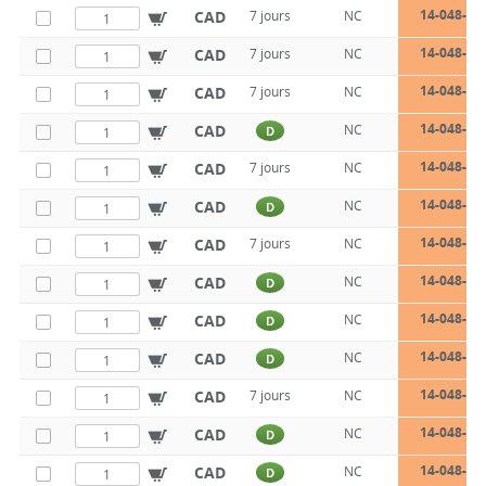
14-048-14
CAD
7 jours
NC
14-048-14
CAD
7 jours
NC
14-048-14
CAD
7 jours
NC
14-048-14
CAD
NC
D
14-048-14
CAD
7 jours
NC
14-048-14
CAD
NC
D
14-048-14
CAD
7 jours
NC
14-048-14
CAD
NC
D
14-048-14
CAD
NC
D
14-048-18
CAD
NC
D
14-048-18
CAD
7 jours
NC
14-048-18
CAD
NC
D
14-048-18
CAD
NC
D