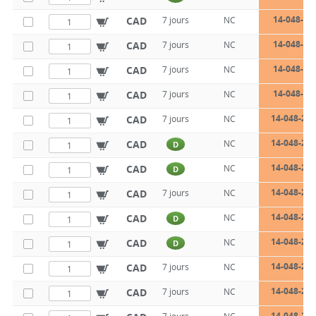
14-048-22
CAD
7 jours
NC
14-048-22
CAD
7 jours
NC
14-048-22
CAD
7 jours
NC
14-048-22
CAD
7 jours
NC
14-048-22-
CAD
7 jours
NC
14-048-22-
CAD
NC
D
14-048-22-
CAD
NC
D
14-048-22-
CAD
7 jours
NC
14-048-22-
CAD
NC
D
14-048-22-
CAD
NC
D
14-048-22-
CAD
7 jours
NC
14-048-22-
CAD
7 jours
NC
14-048-22-