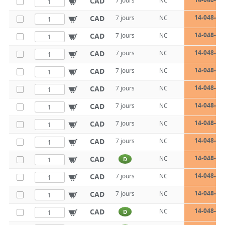
CAD
7 jours
NC
14-048-13
CAD
7 jours
NC
14-048-13
CAD
7 jours
NC
14-048-13
CAD
7 jours
NC
14-048-13
CAD
7 jours
NC
14-048-13
CAD
7 jours
NC
14-048-13
CAD
7 jours
NC
14-048-13
CAD
7 jours
NC
14-048-13
CAD
7 jours
NC
14-048-13
CAD
NC
D
14-048-13
CAD
7 jours
NC
14-048-13
CAD
7 jours
NC
14-048-13
CAD
NC
D