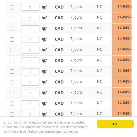
14-049-22-
CAD
7 jours
NC
14-049-22-
CAD
7 jours
NC
14-049-22-
CAD
7 jours
NC
14-049-22-
CAD
7 jours
NC
14-049-22-
CAD
7 jours
NC
14-049-22-
CAD
7 jours
NC
14-049-22-
CAD
7 jours
NC
14-049-22-
CAD
7 jours
NC
14-049-22-
CAD
7 jours
NC
14-049-25-
CAD
7 jours
NC
14-049-25-
CAD
7 jours
NC
En continuant votre navigation sur ce site, vous acceptez
14-049-25-
CAD
7 jours
NC
Ok
l'utilisation des cookies afin d'assurer le bon déroulement de
votre visite et de réaliser des statistiques d'audience.
14-049-25-
CAD
7 jours
NC