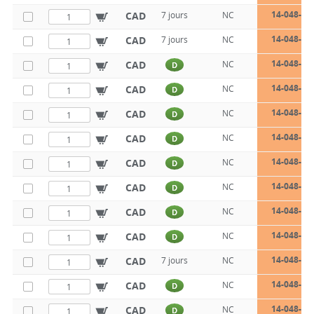
14-048-18
CAD
7 jours
NC
14-048-18
CAD
7 jours
NC
14-048-18
CAD
NC
D
14-048-18
CAD
NC
D
14-048-18
CAD
NC
D
14-048-18
CAD
NC
D
14-048-18
CAD
NC
D
14-048-18
CAD
NC
D
14-048-18
CAD
NC
D
14-048-18
CAD
NC
D
14-048-22
CAD
7 jours
NC
14-048-22
CAD
NC
D
14-048-22
CAD
NC
D