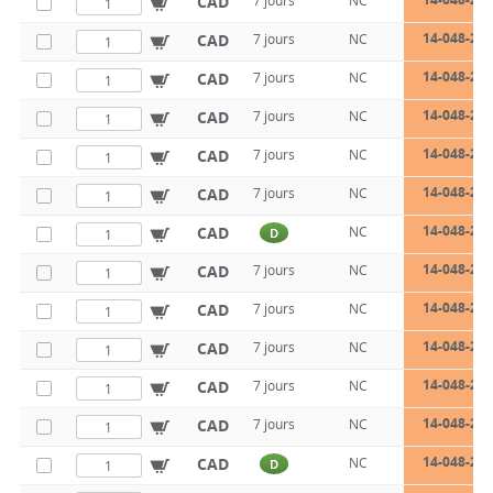
CAD
7 jours
NC
14-048-22-
CAD
7 jours
NC
14-048-22-
CAD
7 jours
NC
14-048-22-
CAD
7 jours
NC
14-048-22-
CAD
7 jours
NC
14-048-22-
CAD
7 jours
NC
14-048-25-
CAD
NC
D
14-048-25-
CAD
7 jours
NC
14-048-25-
CAD
7 jours
NC
14-048-25-
CAD
7 jours
NC
14-048-25-
CAD
7 jours
NC
14-048-25-
CAD
7 jours
NC
14-048-25-
CAD
NC
D