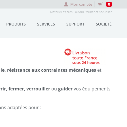
Mon compte
0
Matériel d'accès : ouvrrir, fermer et sécuriser
PRODUITS
SERVICES
SUPPORT
SOCIÉTÉ
ie, résistance aux contraintes mécaniques
et
rir, fermer, verrouiller
ou
guider
vos équipements
ons adaptées pour :