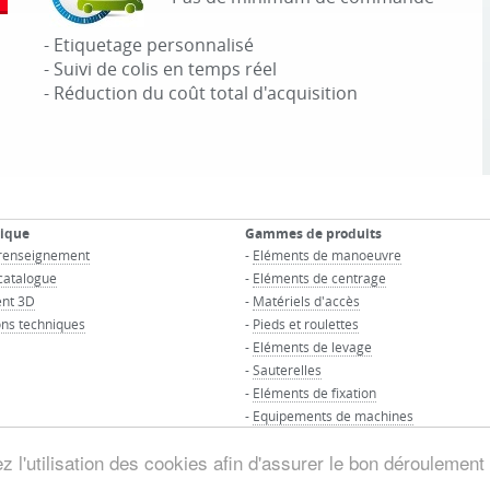
- Etiquetage personnalisé
- Suivi de colis en temps réel
- Réduction du coût total d'acquisition
nique
Gammes de produits
renseignement
-
Eléments de manoeuvre
atalogue
-
Eléments de centrage
nt 3D
-
Matériels d'accès
ns techniques
-
Pieds et roulettes
-
Eléments de levage
-
Sauterelles
-
Eléments de fixation
-
Equipements de machines
-
Eléments d'assemblage pour tubes
 l'utilisation des cookies afin d'assurer le bon déroulement 
© GROUPE MAURIN - Tous droits réservés