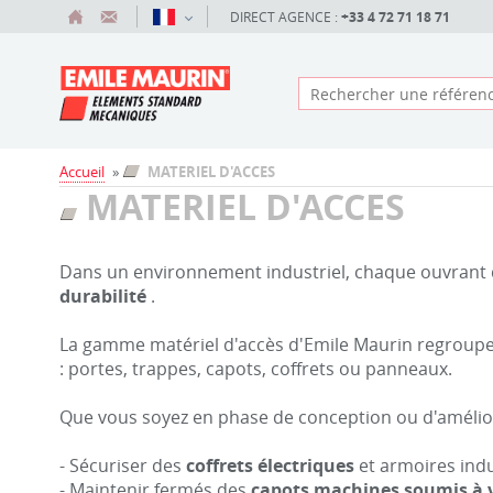
DIRECT AGENCE :
+33 4 72 71 18 71
Accueil
»
MATERIEL D'ACCES
MATERIEL D'ACCES
Dans un environnement industriel, chaque ouvrant d
durabilité
.
La gamme matériel d'accès d'Emile Maurin regrou
: portes, trappes, capots, coffrets ou panneaux.
Que vous soyez en phase de conception ou d'amélior
- Sécuriser des
coffrets électriques
et armoires indu
- Maintenir fermés des
capots machines soumis à 