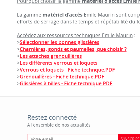
Pourquoi choisir la gamme
matériel d'accès Emile
La gamme
matériel d'accès
Emile Maurin sont conçue
efforts de serrage dans le temps et répétabilité du
Accédez aux ressources techniques Emile Maurin
:
>
Sélectionner les bonnes glissières
>
Charnières, gonds et paumelles, que choisir ?
>
Les attaches grenouillères
>
Les différents verrous et loquets
>
Verrous et loquets - Fiche technque.PDF
>
Grenouillères - Fiche technique.PDF
>
Glissières à billes - Fiche technique.PDF
Restez connecté
A l'ensemble de nos actualités
S'INSCRIRE