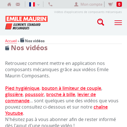
Mon compte
0
Vidéos d'applications de composants mécaniques
Accueil
»
Nos vidéos
Nos vidéos
Retrouvez comment mettre en application nos
composants mécaniques grâce aux vidéos Emile
Maurin Composants.
Pied hygiénique
,
bouton à limiteur de couple
,
glissière
,
poussoir
,
broche à bille
,
levier de
commande
... sont quelques une des vidéos que vous
pouvez consultez ci-dessous et sur notre
chaîne
Youtube
.
N'hésitez pas à vous abonner afin de rester informé
dès l'ajout d'une nouvelle vidéo !