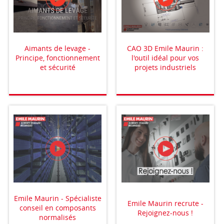
Aimants de levage -
CAO 3D Emile Maurin :
Principe, fonctionnement
l'outil idéal pour vos
et sécurité
projets industriels
Emile Maurin - Spécialiste
Emile Maurin recrute -
conseil en composants
Rejoignez-nous !
normalisés