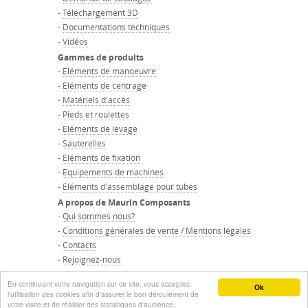
-
Téléchargement 3D
-
Documentations techniques
-
Vidéos
Gammes de produits
-
Eléments de manoeuvre
-
Eléments de centrage
-
Matériels d'accès
-
Pieds et roulettes
-
Eléments de levage
-
Sauterelles
-
Eléments de fixation
-
Equipements de machines
-
Eléments d'assemblage pour tubes
A propos de Maurin Composants
-
Qui sommes nous?
-
Conditions générales de vente / Mentions légales
-
Contacts
-
Rejoignez-nous
-
Accueil du groupe Maurin
En continuant votre navigation sur ce site, vous acceptez
© GROUPE MAURIN - Tous droits réservés
Ok
l'utilisation des cookies afin d'assurer le bon déroulement de
votre visite et de réaliser des statistiques d'audience.