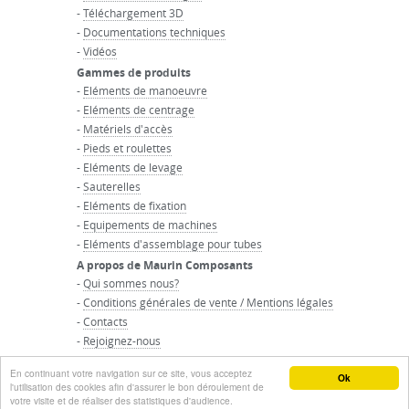
-
Téléchargement 3D
-
Documentations techniques
-
Vidéos
Gammes de produits
-
Eléments de manoeuvre
-
Eléments de centrage
-
Matériels d'accès
-
Pieds et roulettes
-
Eléments de levage
-
Sauterelles
-
Eléments de fixation
-
Equipements de machines
-
Eléments d'assemblage pour tubes
A propos de Maurin Composants
-
Qui sommes nous?
-
Conditions générales de vente / Mentions légales
-
Contacts
-
Rejoignez-nous
-
Accueil du groupe Maurin
En continuant votre navigation sur ce site, vous acceptez
© GROUPE MAURIN - Tous droits réservés
Ok
l'utilisation des cookies afin d'assurer le bon déroulement de
votre visite et de réaliser des statistiques d'audience.