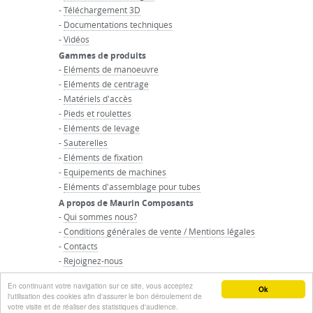
-
Téléchargement 3D
-
Documentations techniques
-
Vidéos
Gammes de produits
-
Eléments de manoeuvre
-
Eléments de centrage
-
Matériels d'accès
-
Pieds et roulettes
-
Eléments de levage
-
Sauterelles
-
Eléments de fixation
-
Equipements de machines
-
Eléments d'assemblage pour tubes
A propos de Maurin Composants
-
Qui sommes nous?
-
Conditions générales de vente / Mentions légales
-
Contacts
-
Rejoignez-nous
-
Accueil du groupe Maurin
En continuant votre navigation sur ce site, vous acceptez
© GROUPE MAURIN - Tous droits réservés
Ok
l'utilisation des cookies afin d'assurer le bon déroulement de
votre visite et de réaliser des statistiques d'audience.