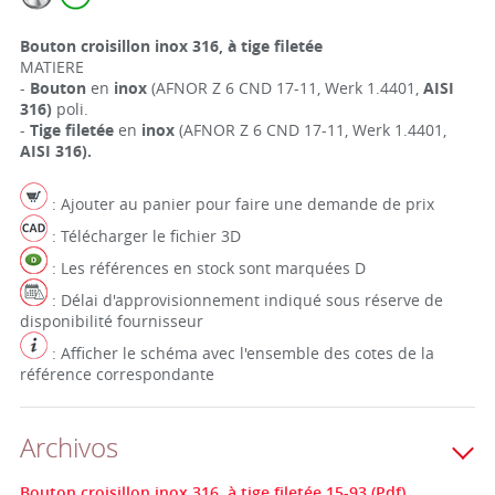
Bouton croisillon inox 316, à tige filetée
MATIERE
-
Bouton
en
inox
(AFNOR Z 6 CND 17-11, Werk 1.4401,
AISI
316)
poli.
-
Tige filetée
en
inox
(AFNOR Z 6 CND 17-11, Werk 1.4401,
AISI 316).
: Ajouter au panier pour faire une demande de prix
: Télécharger le fichier 3D
: Les références en stock sont marquées D
: Délai d'approvisionnement indiqué sous réserve de
disponibilité fournisseur
: Afficher le schéma avec l'ensemble des cotes de la
référence correspondante
Archivos
Bouton croisillon inox 316, à tige filetée 15-93 (Pdf)