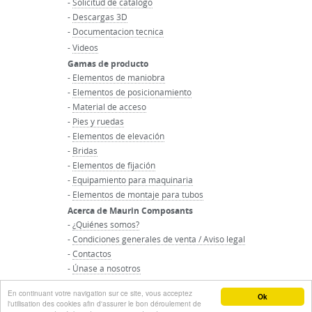
-
Solicitud de catalogo
-
Descargas 3D
-
Documentacion tecnica
-
Videos
Gamas de producto
-
Elementos de maniobra
-
Elementos de posicionamiento
-
Material de acceso
-
Pies y ruedas
-
Elementos de elevación
-
Bridas
-
Elementos de fijación
-
Equipamiento para maquinaria
-
Elementos de montaje para tubos
Acerca de Maurin Composants
-
¿Quiénes somos?
-
Condiciones generales de venta / Aviso legal
-
Contactos
-
Únase a nosotros
-
Inicio del grupo Maurin
En continuant votre navigation sur ce site, vous acceptez
© Groupo MAURIN - Todos los derechos reservados
Ok
l'utilisation des cookies afin d'assurer le bon déroulement de