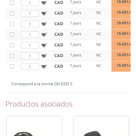
15-931-50-
CAD
7 jours
NC
15-931-50-
CAD
7 jours
NC
15-931-50-
CAD
7 jours
NC
15-931-50-
CAD
7 jours
NC
15-931-63-
CAD
7 jours
NC
15-931-63-
CAD
7 jours
NC
15-931-63-
CAD
7 jours
NC
Correspond à la norme GN 6335.5
Productos asociados