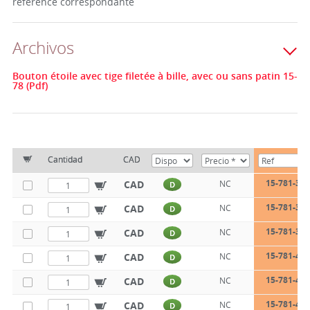
référence correspondante
Archivos
Bouton étoile avec tige filetée à bille, avec ou sans patin 15-
78 (Pdf)
Cantidad
CAD
15-781-32-
CAD
NC
D
15-781-32-
CAD
NC
D
15-781-32-
CAD
NC
D
15-781-40-
CAD
NC
D
15-781-40-
CAD
NC
D
15-781-40-
CAD
NC
D