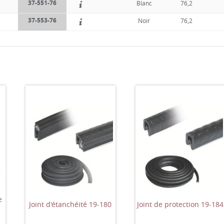
37-551-76
Blanc
76,2
37-553-76
Noir
76,2
e
Joint d'étanchéité 19-180
Joint de protection 19-184