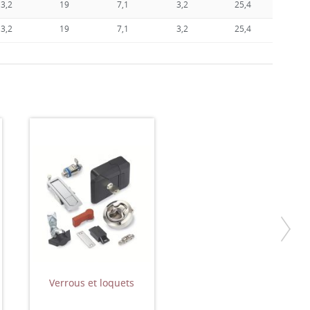
3,2
19
7,1
3,2
25,4
3,2
19
7,1
3,2
25,4
Verrous et loquets