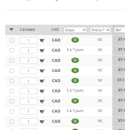
Cantidad
CAD
37-107
CAD
NC
D
37-107
CAD
5 à 7 jours
NC
37-107
CAD
NC
D
37-107
CAD
NC
D
37-107
CAD
NC
D
37-107
CAD
5 à 7 jours
NC
37-107
CAD
NC
D
37-107
CAD
5 à 7 jours
NC
37-107
CAD
NC
D