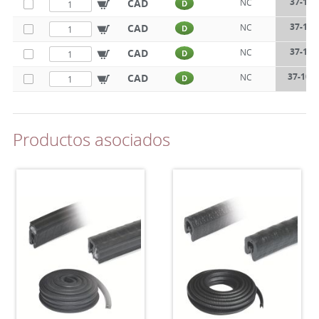
37-107
CAD
NC
D
37-107
CAD
NC
D
37-107
CAD
NC
D
37-107
CAD
NC
D
Productos asociados