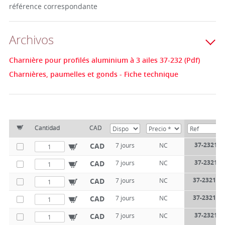
référence correspondante
Archivos
Charnière pour profilés aluminium à 3 ailes 37-232 (Pdf)
Charnières, paumelles et gonds - Fiche technique
Cantidad
CAD
37-2321-4
CAD
7 jours
NC
37-2321-4
CAD
7 jours
NC
37-2321-40
CAD
7 jours
NC
37-2321-40
CAD
7 jours
NC
37-2321-8
CAD
7 jours
NC