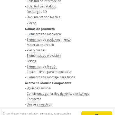
-
Solicitud de informacion
-
Solicitud de catalogo
-
Descargas 3D
-
Documentacion tecnica
-
Videos
Gamas de producto
-
Elementos de maniobra
-
Elementos de posicionamiento
-
Material de acceso
-
Pies y ruedas
-
Elementos de elevación
-
Bridas
-
Elementos de fijación
-
Equipamiento para maquinaria
-
Elementos de montaje para tubos
Acerca de Maurin Composants
-
¿Quiénes somos?
-
Condiciones generales de venta / Aviso legal
-
Contactos
-
Únase a nosotros
-
Inicio del grupo Maurin
En continuant votre navigation sur ce site, vous acceptez
Ok