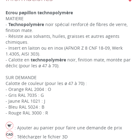
Ecrou papillon technopolymère
MATIERE
-
Technopolymère
noir spécial renforcé de fibres de verre,
finition mate.
- Résiste aux solvants, huiles, graisses et autres agents
chimiques.
- Insert en laiton ou en inox (AFNOR Z 8 CNF 18-09, Werk
1.4305, AISI 303).
- Calotte en
technopolymère
noir, finition mate, montée par
déclic (pour les ø 47 à 70).
SUR DEMANDE
Calotte de couleur (pour les ø 47 à 70) :
- Orange RAL 2004 : O
- Gris RAL 7035 : G
- Jaune RAL 1021 : J
- Bleu RAL 5024 : B
- Rouge RAL 3000 : R
: Ajouter au panier pour faire une demande de prix
: Télécharger le fichier 3D