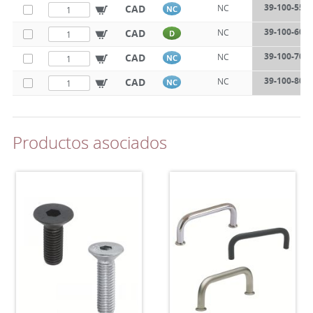
39-100-550
CAD
NC
NC
39-100-600
CAD
NC
D
39-100-700
CAD
NC
NC
39-100-800
CAD
NC
NC
Productos asociados