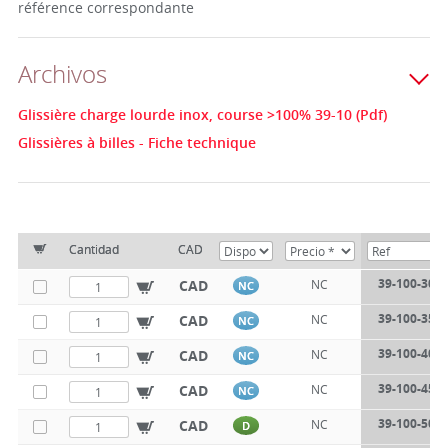
référence correspondante
Archivos
Glissière charge lourde inox, course >100% 39-10 (Pdf)
Glissières à billes - Fiche technique
Cantidad
CAD
39-100-300
CAD
NC
NC
39-100-350
CAD
NC
NC
39-100-400
CAD
NC
NC
39-100-450
CAD
NC
NC
39-100-500
CAD
NC
D