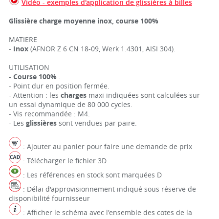
Vidéo - exemples d'application de glissières à billes
Glissière charge moyenne inox, course 100%
MATIERE
-
Inox
(AFNOR Z 6 CN 18-09, Werk 1.4301, AISI 304).
UTILISATION
-
Course 100%
.
- Point dur en position fermée.
- Attention : les
charges
maxi indiquées sont calculées sur
un essai dynamique de 80 000 cycles.
- Vis recommandée : M4.
- Les
glissières
sont vendues par paire.
: Ajouter au panier pour faire une demande de prix
: Télécharger le fichier 3D
: Les références en stock sont marquées D
: Délai d'approvisionnement indiqué sous réserve de
disponibilité fournisseur
: Afficher le schéma avec l'ensemble des cotes de la