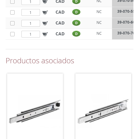
39-070-500
CAD
NC
D
39-070-550
CAD
NC
D
39-070-600
CAD
NC
D
39-070-700
CAD
NC
D
Productos asociados