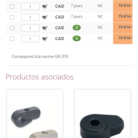
15-614-14-
CAD
7 jours
NC
15-614-16-
CAD
7 jours
NC
15-614-16-
CAD
NC
D
15-614-16-
CAD
NC
D
Correspond à la norme GN 310
Productos asociados