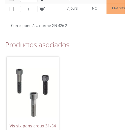
11-1393-28
7 jours
NC
Correspond à la norme GN 426.2
Productos asociados
Vis six pans creux 31-54