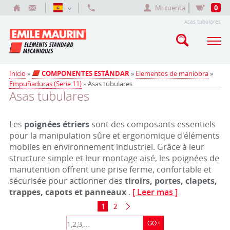
Mi cuenta
0
Asas tubulares
Inicio
»
COMPONENTES ESTÁNDAR
»
Elementos de maniobra
»
Empuñaduras (Serie 11)
» Asas tubulares
Asas tubulares
Les
poignées étriers
sont des composants essentiels
pour la manipulation sûre et ergonomique d'éléments
mobiles en environnement industriel. Grâce à leur
structure simple et leur montage aisé, les poignées de
manutention offrent une prise ferme, confortable et
sécurisée pour actionner des
tiroirs, portes, clapets,
trappes, capots et panneaux
.
[ Leer mas ]
1
2
GO !