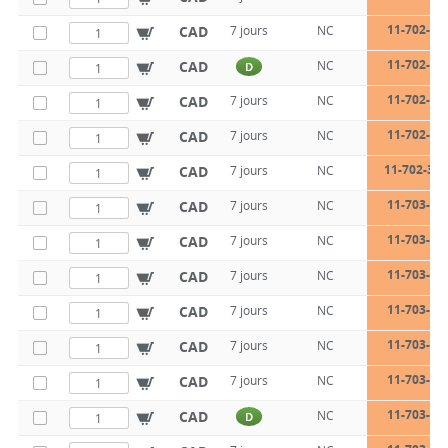
11-702-30
CAD
7 jours
NC
11-702-30
CAD
NC
D
11-702-30
CAD
7 jours
NC
11-702-30
CAD
7 jours
NC
11-702-30-
CAD
7 jours
NC
11-703-20
CAD
7 jours
NC
11-703-20
CAD
7 jours
NC
11-703-20
CAD
7 jours
NC
11-703-20
CAD
7 jours
NC
11-703-20
CAD
7 jours
NC
11-703-20
CAD
7 jours
NC
11-703-28
CAD
NC
D