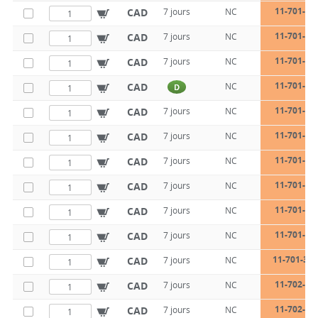
11-701-28
CAD
7 jours
NC
11-701-28
CAD
7 jours
NC
11-701-28
CAD
7 jours
NC
11-701-28
CAD
NC
D
11-701-30
CAD
7 jours
NC
11-701-30
CAD
7 jours
NC
11-701-30
CAD
7 jours
NC
11-701-30
CAD
7 jours
NC
11-701-30
CAD
7 jours
NC
11-701-30
CAD
7 jours
NC
11-701-30-
CAD
7 jours
NC
11-702-20
CAD
7 jours
NC
11-702-20
CAD
7 jours
NC