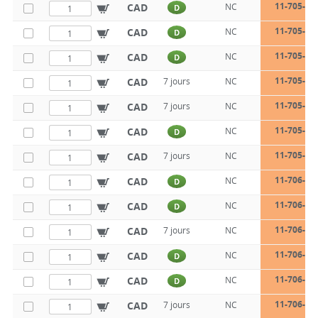
11-705-28
CAD
NC
D
11-705-28
CAD
NC
D
11-705-28
CAD
NC
D
11-705-28
CAD
7 jours
NC
11-705-28
CAD
7 jours
NC
11-705-28
CAD
NC
D
11-705-28
CAD
7 jours
NC
11-706-28
CAD
NC
D
11-706-28
CAD
NC
D
11-706-28
CAD
7 jours
NC
11-706-28
CAD
NC
D
11-706-28
CAD
NC
D
11-706-28
CAD
7 jours
NC