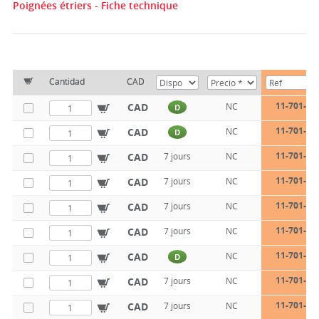
Poignées étriers - Fiche technique
Cantidad
CAD
11-701-20
CAD
NC
D
11-701-20
CAD
NC
D
11-701-20
CAD
7 jours
NC
11-701-20
CAD
7 jours
NC
11-701-20
CAD
7 jours
NC
11-701-20
CAD
7 jours
NC
11-701-28
CAD
NC
D
11-701-28
CAD
7 jours
NC
11-701-28
CAD
7 jours
NC