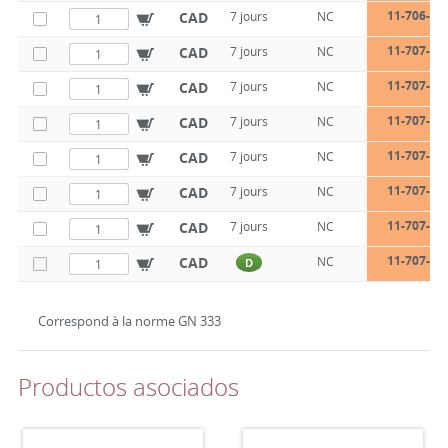
11-706-28
CAD
7 jours
NC
11-707-28
CAD
7 jours
NC
11-707-28
CAD
7 jours
NC
11-707-28
CAD
7 jours
NC
11-707-28
CAD
7 jours
NC
11-707-28
CAD
7 jours
NC
11-707-28
CAD
7 jours
NC
11-707-28
CAD
NC
D
Correspond à la norme GN 333
Productos asociados