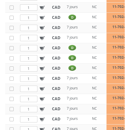
11-702-20
CAD
7 jours
NC
11-702-20
CAD
NC
D
11-702-20
CAD
7 jours
NC
11-702-20
CAD
7 jours
NC
11-702-28
CAD
NC
D
11-702-28
CAD
NC
D
11-702-28
CAD
NC
D
11-702-28
CAD
7 jours
NC
11-702-28
CAD
7 jours
NC
11-702-28
CAD
7 jours
NC
11-702-28
CAD
7 jours
NC
11-702-30
CAD
7 jours
NC
11-702-30
CAD
7 jours
NC