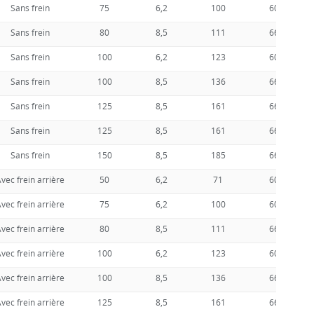
Sans frein
75
6,2
100
60
Sans frein
80
8,5
111
66
Sans frein
100
6,2
123
60
Sans frein
100
8,5
136
66
Sans frein
125
8,5
161
66
Sans frein
125
8,5
161
66
Sans frein
150
8,5
185
66
vec frein arrière
50
6,2
71
60
vec frein arrière
75
6,2
100
60
vec frein arrière
80
8,5
111
66
vec frein arrière
100
6,2
123
60
vec frein arrière
100
8,5
136
66
vec frein arrière
125
8,5
161
66