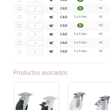
CAD
NC
D
CAD
5 a 9 días
NC
CAD
NC
D
CAD
5 a 9 días
NC
CAD
5 a 9 días
NC
CAD
5 a 9 días
NC
Productos asociados