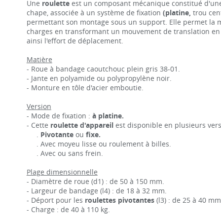
Une
roulette
est un composant mécanique constitué d'un
chape, associée à un système de fixation
(platine,
trou cent
permettant son montage sous un support. Elle permet la 
charges en transformant un mouvement de translation en r
ainsi l'effort de déplacement.
Matière
- Roue à bandage caoutchouc plein gris 38-01.
- Jante en polyamide ou polypropylène noir.
- Monture en tôle d'acier emboutie.
Version
- Mode de fixation :
à platine.
- Cette
roulette d'appareil
est disponible en plusieurs vers
.
Pivotante
ou
fixe.
. Avec moyeu lisse ou roulement à billes.
. Avec ou sans frein.
Plage dimensionnelle
- Diamètre de roue (d1) : de 50 à 150 mm.
- Largeur de bandage (l4) : de 18 à 32 mm.
- Déport pour les
roulettes pivotantes
(l3) : de 25 à 40 mm
- Charge : de 40 à 110 kg.