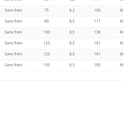
Sans frein
75
6,2
100
60
Sans frein
80
8,5
111
66
Sans frein
100
8,5
136
66
Sans frein
125
8,5
161
66
Sans frein
125
8,5
161
66
Sans frein
150
8,5
185
66