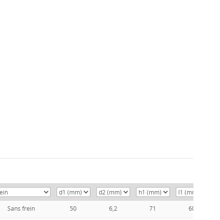
Sans frein
50
6,2
71
60