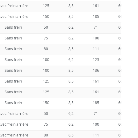
vec frein arrière
125
8,5
161
66
vec frein arrière
150
8,5
185
66
Sans frein
50
6,2
71
60
Sans frein
75
6,2
100
60
Sans frein
80
8,5
111
66
Sans frein
100
6,2
123
60
Sans frein
100
8,5
136
66
Sans frein
125
8,5
161
66
Sans frein
125
8,5
161
66
Sans frein
150
8,5
185
66
vec frein arrière
50
6,2
71
60
vec frein arrière
75
6,2
100
60
vec frein arrière
80
8,5
111
66