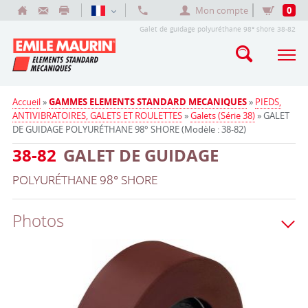
Mon compte
0
Galet de guidage polyuréthane 98° shore 38-82
Accueil
»
GAMMES ELEMENTS STANDARD MECANIQUES
»
PIEDS,
ANTIVIBRATOIRES, GALETS ET ROULETTES
»
Galets (Série 38)
» GALET
DE GUIDAGE POLYURÉTHANE 98° SHORE (Modèle : 38-82)
38-82
GALET DE GUIDAGE
POLYURÉTHANE 98° SHORE
Photos