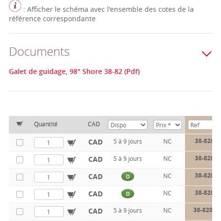
: Afficher le schéma avec l'ensemble des cotes de la
référence correspondante
Documents
Galet de guidage, 98° Shore 38-82 (Pdf)
Quantité
CAD
38-820-2
CAD
5 à 9 jours
NC
38-820-3
CAD
5 à 9 jours
NC
38-820-3
CAD
NC
D
38-820-3
CAD
NC
D
38-820-4
CAD
5 à 9 jours
NC