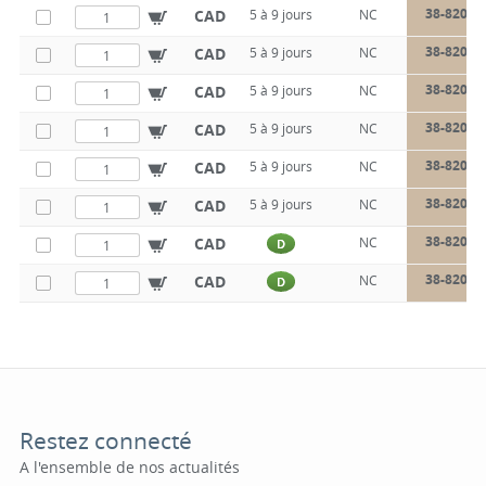
38-820-4
CAD
5 à 9 jours
NC
38-820-5
CAD
5 à 9 jours
NC
38-820-5
CAD
5 à 9 jours
NC
38-820-5
CAD
5 à 9 jours
NC
38-820-5
CAD
5 à 9 jours
NC
38-820-6
CAD
5 à 9 jours
NC
38-820-6
CAD
NC
D
38-820-6
CAD
NC
D
Restez connecté
A l'ensemble de nos actualités