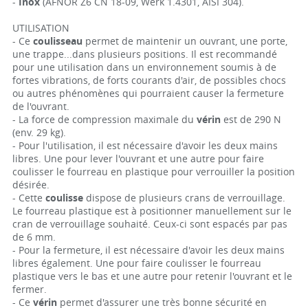
-
Inox
(AFNOR Z6 CN 18-09, Werk 1.4301, AISI 304).
UTILISATION
- Ce
coulisseau
permet de maintenir un ouvrant, une porte,
une trappe...dans plusieurs positions. Il est recommandé
pour une utilisation dans un environnement soumis à de
fortes vibrations, de forts courants d'air, de possibles chocs
ou autres phénomènes qui pourraient causer la fermeture
de l'ouvrant.
- La force de compression maximale du
vérin
est de 290 N
(env. 29 kg).
- Pour l'utilisation, il est nécessaire d'avoir les deux mains
libres. Une pour lever l'ouvrant et une autre pour faire
coulisser le fourreau en plastique pour verrouiller la position
désirée.
- Cette
coulisse
dispose de plusieurs crans de verrouillage.
Le fourreau plastique est à positionner manuellement sur le
cran de verrouillage souhaité. Ceux-ci sont espacés par pas
de 6 mm.
- Pour la fermeture, il est nécessaire d'avoir les deux mains
libres également. Une pour faire coulisser le fourreau
plastique vers le bas et une autre pour retenir l'ouvrant et le
fermer.
- Ce
vérin
permet d'assurer une très bonne sécurité en