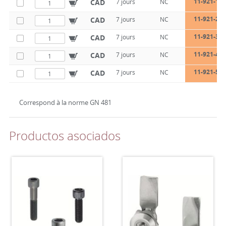
11-921-100
CAD
7 jours
NC
11-921-200
CAD
7 jours
NC
11-921-300
CAD
7 jours
NC
11-921-400
CAD
7 jours
NC
11-921-500
CAD
7 jours
NC
Correspond à la norme GN 481
Productos asociados