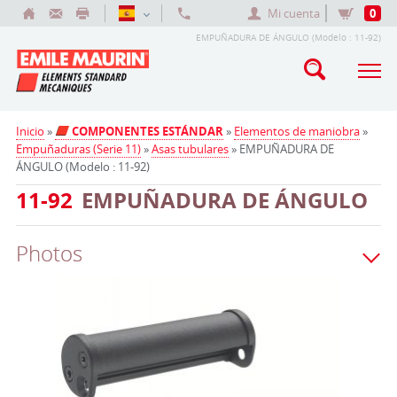
Mi cuenta
0
EMPUÑADURA DE ÁNGULO (Modelo : 11-92)
Inicio
»
COMPONENTES ESTÁNDAR
»
Elementos de maniobra
»
Empuñaduras (Serie 11)
»
Asas tubulares
» EMPUÑADURA DE
ÁNGULO (Modelo : 11-92)
11-92
EMPUÑADURA DE ÁNGULO
Photos