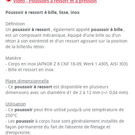
Vidéo - Poussoirs à ressort et à pression
Poussoir à ressort à bille, lisse, inox
Définition
Un
poussoir à ressort
, également appelé
poussoir à bille
,
est un composant mécanique, équipé d'une bille ou d'un
téton à son extrémité et d'un ressort agissant sur la position
de la bille/du téton.
Matière
- Corps en inox (AFNOR Z 8 CNF 18-09, Werk 1.4305, AISI 303).
- Bille et ressort en inox.
Plage dimensionnelle
- Ce
poussoir à ressort
est disponible en plusieurs
dimensions avec un diamètre d1 de 2 à 12 mm (+/- 0,04 mm).
Utilisation
- Ce
poussoir
peut être utilisé jusqu'à une température de
250°C.
- Les
poussoir
à corps lisse sont généralement installés de
façon permanente du fait de l'absente de filetage et
d'empreinte.