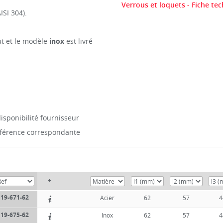
Verrous et loquets - Fiche te
SI 304).
aut et le modèle
inox
est livré
isponibilité fournisseur
référence correspondante
+
19-671-62
Acier
62
57
4
19-675-62
Inox
62
57
4